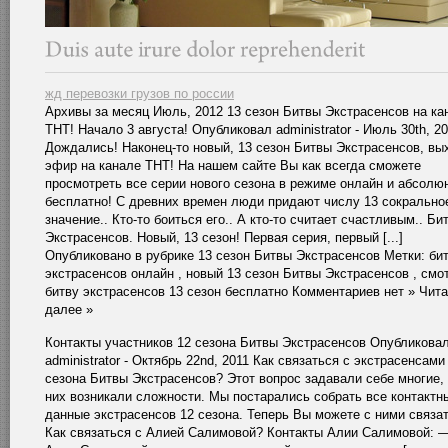
жд перевозки грузов по россии
Архивы за месяц Июль, 2012 13 сезон Битвы Экстрасенсов на ка
ТНТ! Начало 3 августа! Опубликовал administrator - Июль 30th, 2
Дождались! Наконец-то новый, 13 сезон Битвы Экстрасенсов, вы
эфир на канале ТНТ! На нашем сайте Вы как всегда сможете
просмотреть все серии нового сезона в режиме онлайн и абсолю
бесплатно! С древних времен люди придают числу 13 сокрально
значение.. Кто-то боиться его.. А кто-то считает счастливым.. Би
Экстрасенсов. Новый, 13 сезон! Первая серия, первый [...]
Опубликовано в рубрике 13 сезон Битвы Экстрасенсов Метки: би
экстрасенсов онлайн , новый 13 сезон Битвы Экстрасенсов , смо
битву экстрасенсов 13 сезон бесплатно Комментариев нет » Чита
далее »
Контакты участников 12 сезона Битвы Экстрасенсов Опубликова
administrator - Октябрь 22nd, 2011 Как связаться с экстрасенсами
сезона Битвы Экстрасенсов? Этот вопрос задавали себе многие, 
них возникали сложности. Мы постарались собрать все контактн
данные экстрасенсов 12 сезона. Теперь Вы можете с ними связат
Как связаться с Алией Салимовой? Контакты Алии Салимовой: —